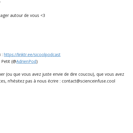
r
rtager autour de vous <3
i :
https://linktr.ee/sicoolpodcast
 Petit (@
AdrienPod
)
her (ou que vous avez juste envie de dire coucou), que vous avez
tes, n’hésitez pas à nous écrire : contact@scienceinfuse.cool
p