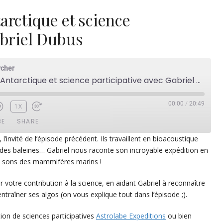
arctique et science
abriel Dubus
rcher
ntarctique et science participative avec Gabriel Dubus
00:00
/
20:49
1X
BE
SHARE
l’invité de l’épisode précédent. Ils travaillent en bioacoustique
 des baleines… Gabriel nous raconte son incroyable expédition en
ezer
Google Play
s sons des mammifères marins !
dcast Addict
RSS
 votre contribution à la science, en aidant Gabriel à reconnaître
entraîner ses algos (on vous explique tout dans l’épisode ;).
ion de sciences participatives
Astrolabe Expeditions
ou bien