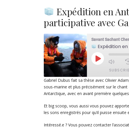
Expédition en Ant
participative avec G
Savant Sachant Che
Expédition en A
PLAY
EPISODE
SUBSCRI
Gabriel Dubus fait sa thèse avec Olivier Adam, 
sous-marine et plus précisément sur le chant
SHARE
Apple Podcasts
De
Antarctique, avec en avant première quelque
PocketCasts
Po
LINK
Et big scoop, vous aussi vous pouvez apporter
Spotify
EMBED
les sons enregistrés pour qu’il puisse ensuite 
RSS FEED
Intéressé.e ? Vous pouvez contacter l’associat