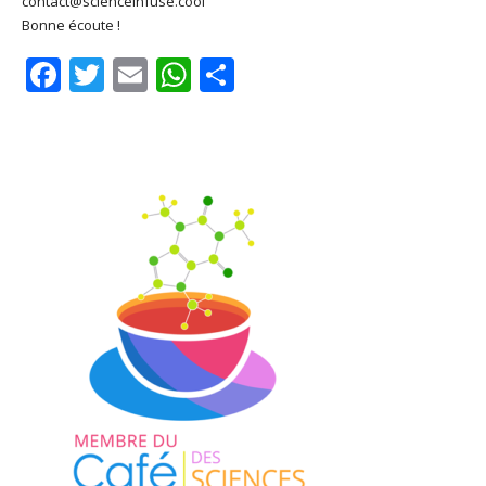
contact@scienceinfuse.cool
Bonne écoute !
Facebook
Twitter
Email
WhatsApp
Share