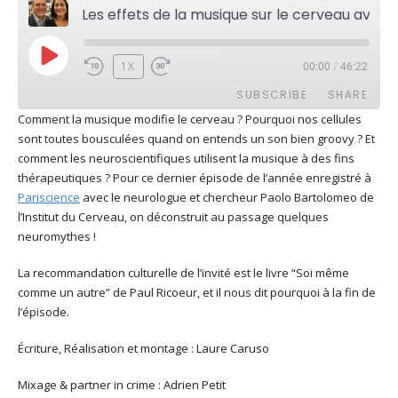
Les effets de la musique sur le cerveau avec Paolo Bartolomeo
PLAY
1X
00:00
/
46:22
EPISODE
SUBSCRIBE
SHARE
Comment la musique modifie le cerveau ? Pourquoi nos cellules
sont toutes bousculées quand on entends un son bien groovy ? Et
SHARE
Apple Podcasts
Deezer
comment les neuroscientifiques utilisent la musique à des fins
Google Play
PocketCasts
thérapeutiques ? Pour ce dernier épisode de l’année enregistré à
LINK
Pariscience
avec le neurologue et chercheur Paolo Bartolomeo de
Podcast Addict
RSS
l’Institut du Cerveau, on déconstruit au passage quelques
EMBED
Spotify
neuromythes !
RSS FEED
La recommandation culturelle de l’invité est le livre “Soi même
comme un autre” de Paul Ricoeur, et il nous dit pourquoi à la fin de
l’épisode.
Écriture, Réalisation et montage : Laure Caruso
Mixage & partner in crime : Adrien Petit