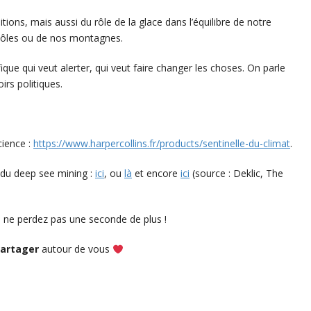
ions, mais aussi du rôle de la glace dans l’équilibre de notre
 pôles ou de nos montagnes.
fique qui veut alerter, qui veut faire changer les choses. On parle
rs politiques.
cience :
https://www.harpercollins.fr/products/sentinelle-du-climat
.
du deep see mining :
ici
, ou
là
et encore
ici
(source : Deklic, The
 ne perdez pas une seconde de plus !
artager
autour de vous