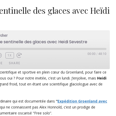
entinelle des glaces avec Heïdi
rcher
ne sentinelle des glaces avec Heïdi Sevestre
00:00
/
48:10
1X
BE
SHARE
ientifique et sportive en plein cœur du Groenland, pour faire ce
s oui ? Pour notre invitée, c’est un lundi. J’enjolive, mais
Heidi
ezer
Google Play
grand froid, tout en étant une scientifique glaciologue avec de
dcast Addict
RSS
ordinaire qui est documentée dans
“
Expédition Groenland avec
 qui ne connaissent pas Alex Honnold, c’est un prodige de
cumentaire oscarisé “Free solo”.