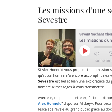
Les missions d’une s
Sevestre
Savant Sachant Che
Les missions d'u
PLAY
EPISODE
SUBSCRI
Si Alex Honnold vous proposait une mission sc
qu’aucun humain n’a encore accompli, diriez-vou
SHARE
Apple Podcasts
De
Sevestre
est bel et bien une exploratrice du 
PocketCasts
Po
nombreux messages à vous transmettre.
LINK
Spotify
EMBED
Avec elle, on parle de cette expédition extra
RSS FEED
Alex Honnold
” dispo sur Mickey+. Pour ceux
l’escalade révélé au grand public grâce au do