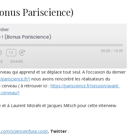
Bonus Pariscience)
rcher
b ! (Bonus Pariscience)
00:00
/
15:39
1X
BE
SHARE
rveau qui apprend et se déplace tout seul. A l’occasion du dernier
//pariscience.fr/)
nous avons rencontré les réalisateurs du
ezer
Google Play
cerveau ( à retrouver ici :
https://pariscience.fr/session/avant-
dcast Addict
RSS
-cerveau/)
 et à Laurent Mizrahi et Jacques Mitsch pour cette interview.
m.com/scienceinfuse.cool/
,
Twitter
: