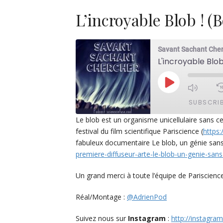
L’incroyable Blob ! (
Savant Sachant Che
L'incroyable Blo
PLAY
EPISODE
SUBSCRI
Le blob est un organisme unicellulaire sans ce
festival du film scientifique Pariscience (
https:
SHARE
Apple Podcasts
De
fabuleux documentaire Le blob, un génie sans 
PocketCasts
Po
premiere-diffuseur-arte-le-blob-un-genie-sans
LINK
Spotify
EMBED
Un grand merci à toute l’équipe de Pariscience
RSS FEED
Réal/Montage :
@AdrienPod
Suivez nous sur
Instagram
:
http://instagra