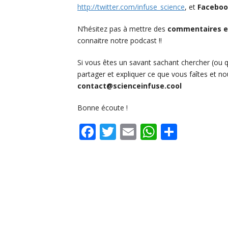
http://twitter.com/infuse_science
, et
Facebo
N’hésitez pas à mettre des
commentaires et
connaitre notre podcast !!
Si vous êtes un savant sachant chercher (ou 
partager et expliquer ce que vous faîtes et no
contact@scienceinfuse.cool
Bonne écoute !
Facebook
Twitter
Email
WhatsAp
Share