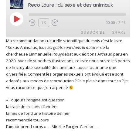
Reco Laure : du sexe et des animaux
PLAY
1X
00:00
/
3:43
EPISODE
SUBSCRIBE
SHARE
Ma recommandation culturelle scientifique du mois c’est le livre
“Sexus Animalus,
tous les goûts sont dans la nature
” de la
SHARE
Apple Podcasts
Deezer
chercheuse Emmanuelle Pouydebat aux éditions Arthaud paru en
Google Play
PocketCasts
2020. Avec de superbes illustrations, ce livre nous ouvre les portes
LINK
de l’incroyable sexualité des animaux, aussi fascinante que
Podcast Addict
RSS
diversifiée. Comment les organes sexuels ont évolué et se sont
EMBED
Spotify
adaptés aux modes de reproduction ? Et le plaisir dans tout ca ? Je
RSS FEED
vous raconte ce que j’en ai pensé
« Toujours l’origine est question
la trace de millions d’années
lames de fond une histoire de mer
recommencée toujours
l’amour prend corps » — Mireille Fargier-Caruso —