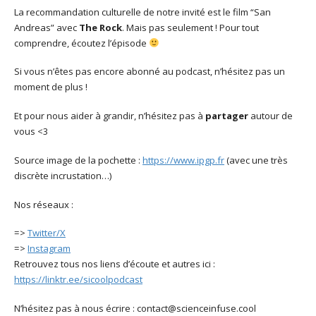
La recommandation culturelle de notre invité est le film “San
Andreas” avec
The Rock
. Mais pas seulement ! Pour tout
comprendre, écoutez l’épisode
Si vous n’êtes pas encore abonné au podcast, n’hésitez pas un
moment de plus !
Et pour nous aider à grandir, n’hésitez pas à
partager
autour de
vous <3
Source image de la pochette :
https://www.ipgp.fr
(avec une très
discrète incrustation…)
Nos réseaux :
=>
Twitter/X
=>
Instagram
Retrouvez tous nos liens d’écoute et autres ici :
https://linktr.ee/sicoolpodcast
N’hésitez pas à nous écrire : contact@scienceinfuse.cool