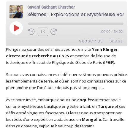
Savant Sachant Chercher
Séismes : Explorations et Mystérieuse Basilique avec Yann Klinger
PLAY
1X
00:00
/
54:02
EPISODE
SUBSCRIBE
SHARE
Plongez au cœur des séismes avec notre invité
Yann Klinger
,
directeur de recherche au CNRS
et membre de l’équipe de
SHARE
Apple Podcasts
Deezer
tectonique de l’Institut de Physique du Globe de Paris (
IPGP
).
Google Play
PocketCasts
LINK
Secouez vos connaissances et découvrez si nous pouvons prédire
Podcast Addict
RSS
les tremblements de terre, et où en sont nos connaissances sur ce
EMBED
Spotify
phénomène que l’on étudie depuis pas si longtemps…
RSS FEED
Avec notre invité, embarquez pour une
enquête
internationale
sur une mystérieuse basilique engloutie à Iznik en
Turquie
et ces
défis archéologiques fascinants. Et laissez-vous transporter par
les récits d’une expédition audacieuse en
Mongolie
. Car travailler
dans ce domaine, implique beaucoup de terrain !