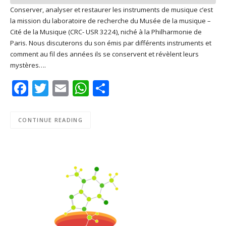
Conserver, analyser et restaurer les instruments de musique c’est
la mission du laboratoire de recherche du Musée de la musique –
SHARE
Apple Podcasts
Deezer
Cité de la Musique (CRC- USR 3224), niché à la Philharmonie de
Google Play
PocketCasts
Paris. Nous discuterons du son émis par différents instruments et
LINK
comment au fil des années ils se conservent et révèlent leurs
Podcast Addict
RSS
mystères….
EMBED
Spotify
Facebook
Twitter
Email
WhatsApp
Share
RSS FEED
CONTINUE READING