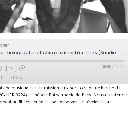
rcher
Cité de la musique : holographie et chimie sur instruments (Sandie Le Conte)
00:00
/
42:07
1X
BE
SHARE
nts de musique c’est la mission du laboratoire de recherche du
C- USR 3224), niché à la Philharmonie de Paris. Nous discuterons
ezer
Google Play
ment au fil des années ils se conservent et révèlent leurs
dcast Addict
RSS
p