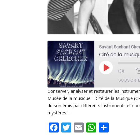
Savant Sachant Che
PLAY
EPISODE
SUBSCRI
Conserver, analyser et restaurer les instrume
Musée de la musique – Cité de la Musique (CR
SHARE
Apple Podcasts
De
du son émis par différents instruments et com
PocketCasts
Po
mystères….
LINK
Spotify
Facebook
Twitter
Email
WhatsAp
Share
EMBED
RSS FEED