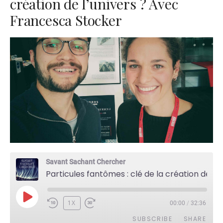
création de l’univers ? Avec
Francesca Stocker
Savant Sachant Chercher
Particules fantômes : clé de la création de l'univers ? Avec Francesca Stocker
PLAY
1X
00:00
/
32:36
EPISODE
SUBSCRIBE
SHARE