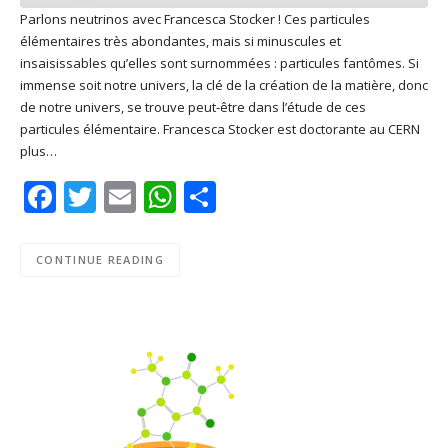
Parlons neutrinos avec Francesca Stocker ! Ces particules
élémentaires très abondantes, mais si minuscules et
SHARE
Apple Podcasts
Deezer
insaisissables qu’elles sont surnommées : particules fantômes. Si
Google Play
PocketCasts
immense soit notre univers, la clé de la création de la matière, donc
LINK
de notre univers, se trouve peut-être dans l’étude de ces
Podcast Addict
RSS
particules élémentaire. Francesca Stocker est doctorante au CERN
EMBED
Spotify
plus…
RSS FEED
Facebook
Twitter
Email
WhatsApp
Share
CONTINUE READING