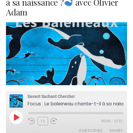
à sa naissance ?
avec Olivier
Adam
Savant Sachant Chercher
Focus : Le baleineau chante-t-il à sa naissance ?
PLAY
1X
00:00
/
12:51
EPISODE
SUBSCRIBE
SHARE