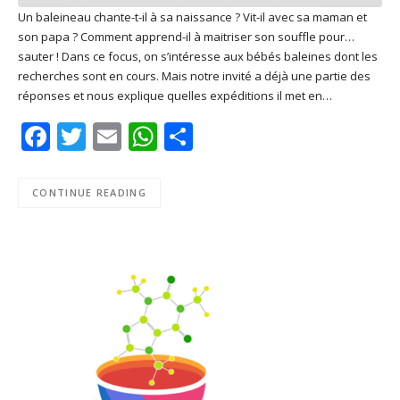
Un baleineau chante-t-il à sa naissance ? Vit-il avec sa maman et
son papa ? Comment apprend-il à maitriser son souffle pour…
SHARE
Apple Podcasts
Deezer
sauter ! Dans ce focus, on s’intéresse aux bébés baleines dont les
Google Play
PocketCasts
recherches sont en cours. Mais notre invité a déjà une partie des
LINK
réponses et nous explique quelles expéditions il met en…
Podcast Addict
RSS
EMBED
Facebook
Twitter
Email
WhatsApp
Share
Spotify
RSS FEED
CONTINUE READING