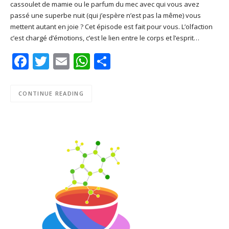
cassoulet de mamie ou le parfum du mec avec qui vous avez
SHARE
Apple Podcasts
Deezer
passé une superbe nuit (qui j’espère n’est pas la même) vous
Google Play
PocketCasts
mettent autant en joie ? Cet épisode est fait pour vous. L’olfaction
LINK
c’est chargé d’émotions, c’est le lien entre le corps et l’esprit…
Podcast Addict
RSS
EMBED
Facebook
Twitter
Email
WhatsApp
Share
Spotify
RSS FEED
CONTINUE READING