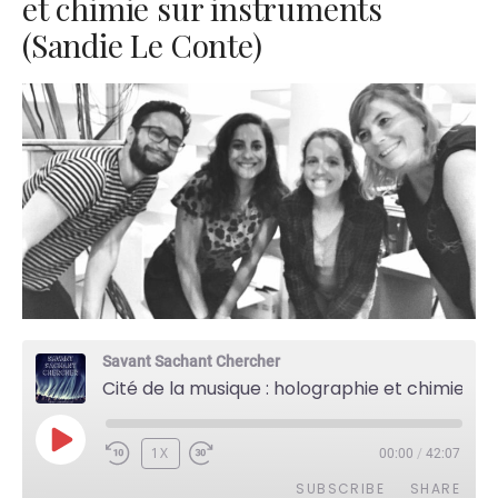
et chimie sur instruments
(Sandie Le Conte)
Savant Sachant Chercher
Cité de la musique : holographie et chimie sur instruments (Sandie Le Conte)
PLAY
1X
00:00
/
42:07
EPISODE
SUBSCRIBE
SHARE