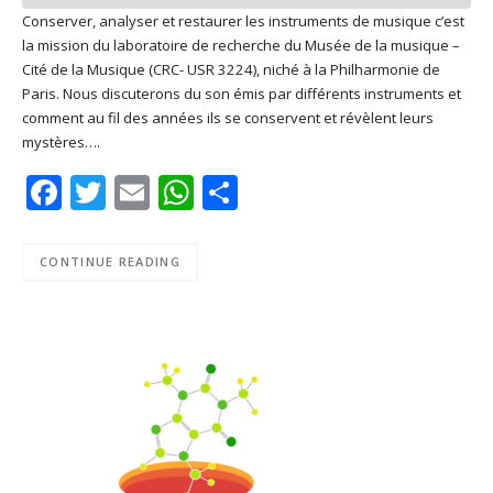
Conserver, analyser et restaurer les instruments de musique c’est
la mission du laboratoire de recherche du Musée de la musique –
SHARE
Apple Podcasts
Deezer
Cité de la Musique (CRC- USR 3224), niché à la Philharmonie de
Google Play
PocketCasts
Paris. Nous discuterons du son émis par différents instruments et
LINK
comment au fil des années ils se conservent et révèlent leurs
Podcast Addict
RSS
mystères….
EMBED
Spotify
Facebook
Twitter
Email
WhatsApp
Share
RSS FEED
CONTINUE READING