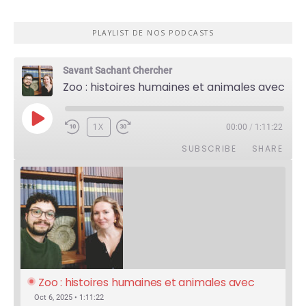
PLAYLIST DE NOS PODCASTS
Savant Sachant Chercher
Zoo : histoires humaines et animales avec Violette Pouillard
PLAY
1X
00:00
/
1:11:22
EPISODE
SUBSCRIBE
SHARE
Zoo : histoires humaines et animales avec 
Violette Pouillard
Oct 6, 2025 • 1:11:22