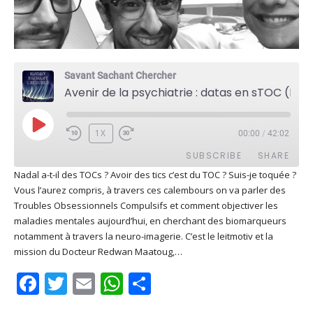
Savant Sachant Chercher
Avenir de la psychiatrie : datas en sTOC (Redwan Maatoug)
PLAY
1X
00:00
/
42:02
EPISODE
SUBSCRIBE
SHARE
Nadal a-t-il des TOCs ? Avoir des tics c’est du TOC ? Suis-je toquée ?
Vous l’aurez compris, à travers ces calembours on va parler des
SHARE
Apple Podcasts
Deezer
Troubles Obsessionnels Compulsifs et comment objectiver les
Google Play
PocketCasts
maladies mentales aujourd’hui, en cherchant des biomarqueurs
LINK
notamment à travers la neuro-imagerie. C’est le leitmotiv et la
Podcast Addict
RSS
mission du Docteur Redwan Maatoug,…
EMBED
Spotify
Facebook
Twitter
Email
WhatsApp
Share
RSS FEED