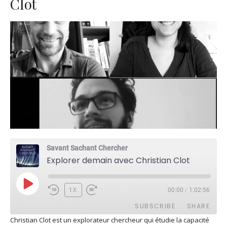
Clot
Savant Sachant Chercher
Explorer demain avec Christian Clot
PLAY
1X
00:00
/
1:02:56
EPISODE
SUBSCRIBE
SHARE
Christian Clot est un explorateur chercheur qui étudie la capacité