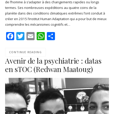
de l’homme à s’adapter à des changements rapides ou longs
SHARE
Apple Podcasts
Deezer
termes. Ses nombreuses expéditions au quatre coins de la
Google Play
PocketCasts
planète dans des conditions climatiques extrêmes l’ont conduit à
LINK
créer en 2015 l’institut Human Adaptation qui a pour but de mieux
Podcast Addict
RSS
comprendre les mécanismes cognitifs et…
EMBED
Spotify
Facebook
Twitter
Email
WhatsApp
Share
RSS FEED
CONTINUE READING
Avenir de la psychiatrie : datas
en sTOC (Redwan Maatoug)