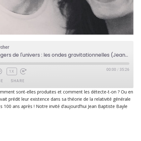
rcher
Nouveaux messagers de l'univers : les ondes gravitationnelles (Jean-Baptiste Bayle)
00:00
/
35:26
1X
BE
SHARE
Comment sont-elles produites et comment les détecte-t-on ? Ou en
vait prédit leur existence dans sa théorie de la relativité générale
ezer
Google Play
s 100 ans après ! Notre invité d’aujourd’hui Jean Baptiste Bayle
dcast Addict
RSS
p