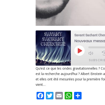
Savant Sachant Che
PLAY
EPISODE
SUBSCRI
Qu’est ce que les ondes gravitationnelles ? 
est la recherche aujourd’hui ? Albert Einstein a
SHARE
Apple Podcasts
De
et elles ont été mesurées pour la première foi
PocketCasts
Po
vient…
LINK
Spotify
Facebook
Twitter
Email
WhatsAp
Share
EMBED
RSS FEED