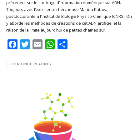
précédent sur le stockage d’information numérique sur ADN.
SHARE
Apple Podcasts
Deezer
Toujours avec l’excellente chercheuse Marina Katava,
Google Play
PocketCasts
postdoctorante à l’Institut de Biologie Physico-Chimique (CNRS). On
LINK
y aborde les méthodes de créations de cet ADN artificiel et la
Podcast Addict
RSS
raison de la limite aujourd’hui de petites chaines sur…
EMBED
Spotify
Facebook
Twitter
Email
WhatsApp
Share
RSS FEED
CONTINUE READING