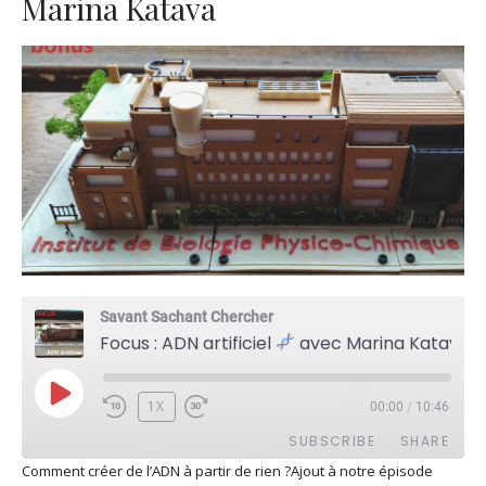
Marina Katava
Savant Sachant Chercher
Focus : ADN artificiel
avec Marina Katava
PLAY
1X
00:00
/
10:46
EPISODE
SUBSCRIBE
SHARE
Comment créer de l’ADN à partir de rien ?Ajout à notre épisode