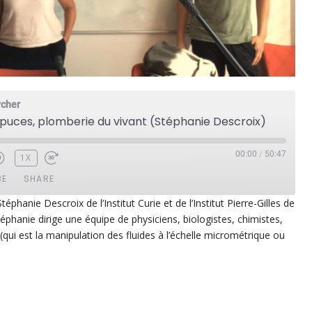
rcher
puces, plomberie du vivant (Stéphanie Descroix)
00:00
/
50:47
1X
BE
SHARE
phanie Descroix de l’Institut Curie et de l’Institut Pierre-Gilles de
éphanie dirige une équipe de physiciens, biologistes, chimistes,
ezer
Google Play
e (qui est la manipulation des fluides à l’échelle micrométrique ou
dcast Addict
RSS
p