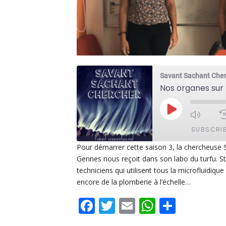
Savant Sachant Che
Nos organes sur 
PLAY
EPISODE
SUBSCRI
Pour démarrer cette saison 3, la chercheuse Sté
Gennes nous reçoit dans son labo du turfu. St
SHARE
Apple Podcasts
De
techniciens qui utilisent tous la microfluidiqu
PocketCasts
Po
encore de la plomberie à l’échelle…
LINK
Spotify
Facebook
Twitter
Email
WhatsAp
Share
EMBED
RSS FEED