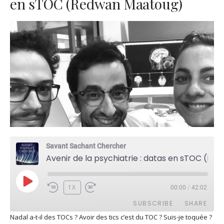
en sTOC (Redwan Maatoug)
Savant Sachant Chercher
Avenir de la psychiatrie : datas en sTOC (Redwan Maatoug)
PLAY
1X
00:00
/
42:02
EPISODE
SUBSCRIBE
SHARE
Nadal a-t-il des TOCs ? Avoir des tics c’est du TOC ? Suis-je toquée ?