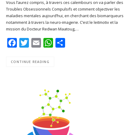
Vous l’aurez compris, à travers ces calembours on va parler des
SHARE
Apple Podcasts
Deezer
Troubles Obsessionnels Compulsifs et comment objectiver les
Google Play
PocketCasts
maladies mentales aujourd’hui, en cherchant des biomarqueurs
LINK
notamment à travers la neuro-imagerie. C’est le leitmotiv et la
Podcast Addict
RSS
mission du Docteur Redwan Maatoug,…
EMBED
Spotify
Facebook
Twitter
Email
WhatsApp
Share
RSS FEED
CONTINUE READING