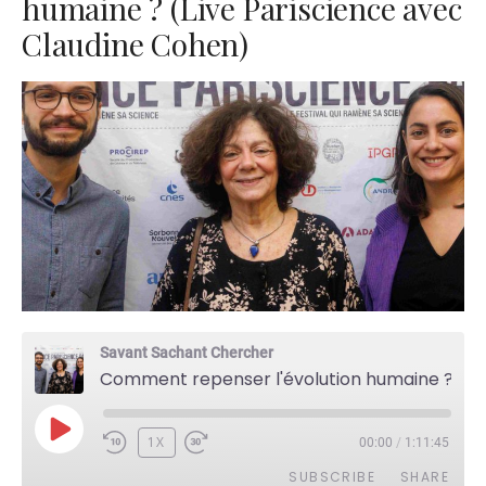
humaine ? (Live Pariscience avec
Claudine Cohen)
Savant Sachant Chercher
Comment repenser l'évolution humaine ? (Live Pariscience avec Claudine Cohen)
PLAY
1X
00:00
/
1:11:45
EPISODE
SUBSCRIBE
SHARE