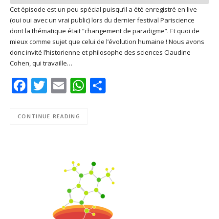
Cet épisode est un peu spécial puisqu’il a été enregistré en live
(oui oui avec un vrai public) lors du dernier festival Pariscience
SHARE
Apple Podcasts
Deezer
dont la thématique était “changement de paradigme”. Et quoi de
Google Play
PocketCasts
mieux comme sujet que celui de l’évolution humaine ! Nous avons
LINK
donc invité l’historienne et philosophe des sciences Claudine
Podcast Addict
RSS
Cohen, qui travaille…
EMBED
Spotify
Facebook
Twitter
Email
WhatsApp
Share
RSS FEED
CONTINUE READING