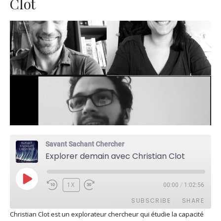
Clot
Savant Sachant Chercher
Explorer demain avec Christian Clot
PLAY
1X
00:00
/
1:02:56
EPISODE
SUBSCRIBE
SHARE
Christian Clot est un explorateur chercheur qui étudie la capacité