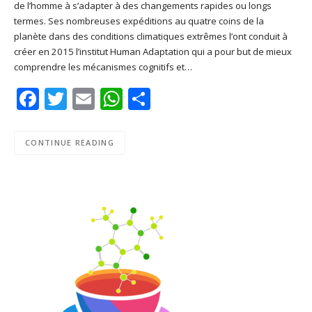
de l’homme à s’adapter à des changements rapides ou longs
SHARE
Apple Podcasts
Deezer
termes. Ses nombreuses expéditions au quatre coins de la
Google Play
PocketCasts
planète dans des conditions climatiques extrêmes l’ont conduit à
LINK
créer en 2015 l’institut Human Adaptation qui a pour but de mieux
Podcast Addict
RSS
comprendre les mécanismes cognitifs et…
EMBED
Spotify
Facebook
Twitter
Email
WhatsApp
Share
RSS FEED
CONTINUE READING