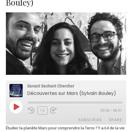
Bouley)
Savant Sachant Chercher
Découvertes sur Mars (Sylvain Bouley)
PLAY
1X
00:00
/
46:51
EPISODE
SUBSCRIBE
SHARE
Étudier la planète Mars pour comprendre la Terre ? Y a-t-il de la vie