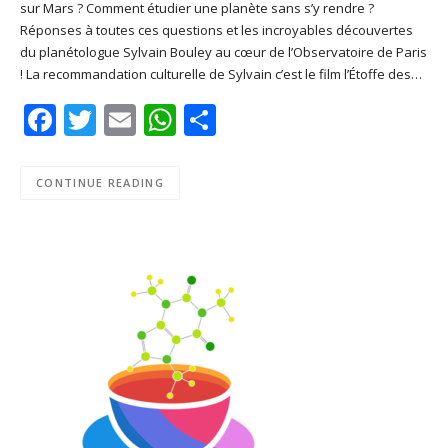
sur Mars ? Comment étudier une planète sans s’y rendre ?
SHARE
Apple Podcasts
Deezer
Réponses à toutes ces questions et les incroyables découvertes
Google Play
PocketCasts
du planétologue Sylvain Bouley au cœur de l’Observatoire de Paris
LINK
! La recommandation culturelle de Sylvain c’est le film l’Étoffe des…
Podcast Addict
RSS
EMBED
Facebook
Twitter
Email
WhatsApp
Share
Spotify
RSS FEED
CONTINUE READING