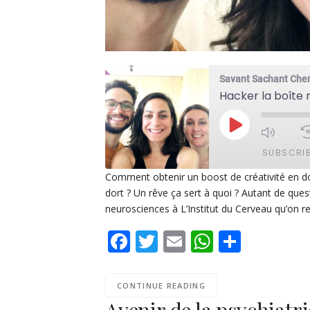
Savant Sachant Che
Hacker la boîte 
PLAY
EPISODE
SUBSCRI
Comment obtenir un boost de créativité en d
dort ? Un rêve ça sert à quoi ? Autant de que
SHARE
Apple Podcasts
De
neurosciences à L’Institut du Cerveau qu’on re
PocketCasts
Po
LINK
Facebook
Twitter
Email
WhatsAp
Share
Spotify
EMBED
RSS FEED
CONTINUE READING
Avenir de la psychiatr