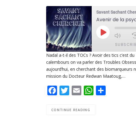
Savant Sachant Che
Avenir de la ps
PLAY
EPISODE
SUBSCRI
Nadal a-t-il des TOCs ? Avoir des tics c’est d
calembours on va parler des Troubles Obsess
SHARE
Apple Podcasts
De
aujourd’hui, en cherchant des biomarqueurs no
PocketCasts
Po
mission du Docteur Redwan Maatoug,…
LINK
Spotify
Facebook
Twitter
Email
WhatsAp
Share
EMBED
RSS FEED
CONTINUE READING