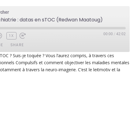
rcher
ychiatrie : datas en sTOC (Redwan Maatoug)
00:00
/
42:02
1X
BE
SHARE
u TOC ? Suis-je toquée ? Vous l’aurez compris, à travers ces
ionnels Compulsifs et comment objectiver les maladies mentales
ezer
Google Play
tamment à travers la neuro-imagerie. C’est le leitmotiv et la
dcast Addict
RSS
p