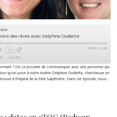
rcher
noire des rêves avec Delphine Oudiette
00:00
/
45:43
1X
BE
SHARE
ormant ? Est-ce possible de communiquer avec une personne qui
stion qu’on pose à notre invitée Delphine Oudiette, chercheuse en
ezer
Google Play
trouve à l’hôpital de la Pitié Salpêtrière. Dans cet épisode, nous…
dcast Addict
RSS
p
ie : datas en sTOC (Redwan