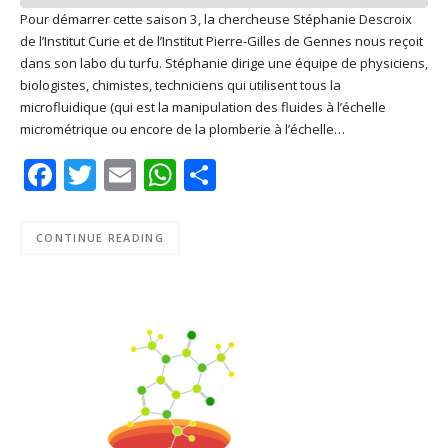
Pour démarrer cette saison 3, la chercheuse Stéphanie Descroix
de l’Institut Curie et de l’Institut Pierre-Gilles de Gennes nous reçoit
SHARE
Apple Podcasts
Deezer
dans son labo du turfu. Stéphanie dirige une équipe de physiciens,
Google Play
PocketCasts
biologistes, chimistes, techniciens qui utilisent tous la
LINK
microfluidique (qui est la manipulation des fluides à l’échelle
Podcast Addict
RSS
micrométrique ou encore de la plomberie à l’échelle…
EMBED
Spotify
Facebook
Twitter
Email
WhatsApp
Share
RSS FEED
CONTINUE READING