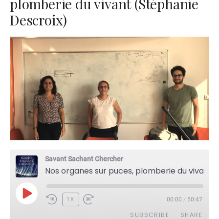
plomberie du vivant (Stéphanie
Descroix)
Savant Sachant Chercher
Nos organes sur puces, plomberie du vivant (Stéphanie Descroix)
PLAY
1X
00:00
/
50:47
EPISODE
SUBSCRIBE
SHARE