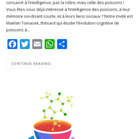
consacré à l’intelligence, pas la nôtre, mais celle des poissons !
SHARE
Apple Podcasts
Deezer
Vous êtes vous déjà intéressé à l’intelligence des poissons, à leur
Google Play
PocketCasts
mémoire soi-disant courte, et à leurs liens sociaux ? Notre invité est
LINK
Maëlan Tomasek, thésard qui étudie l’évolution cognitive de
Podcast Addict
RSS
poissons à…
EMBED
Spotify
Facebook
Twitter
Email
WhatsApp
Share
RSS FEED
CONTINUE READING