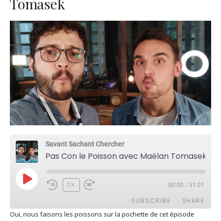
Tomasek
Savant Sachant Chercher
Pas Con le Poisson avec Maëlan Tomasek
PLAY
1X
00:00
/
31:01
EPISODE
SUBSCRIBE
SHARE
Oui, nous faisons les poissons sur la pochette de cet épisode