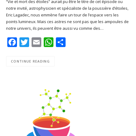
“Vie et mort des étoiles” aurait pu être le titre de cet épisode ou
notre invité, astrophysicien et spécialiste de la poussière d’étoiles,
SHARE
Apple Podcasts
Deezer
Eric Lagadec, nous emmène faire un tour de l’espace vers les
Google Play
PocketCasts
points lumineux. Mais ces astres ne sont pas que les ampoules de
LINK
notre univers, ils peuvent être aussi vu comme des…
Podcast Addict
RSS
EMBED
Facebook
Twitter
Email
WhatsApp
Share
Spotify
RSS FEED
CONTINUE READING