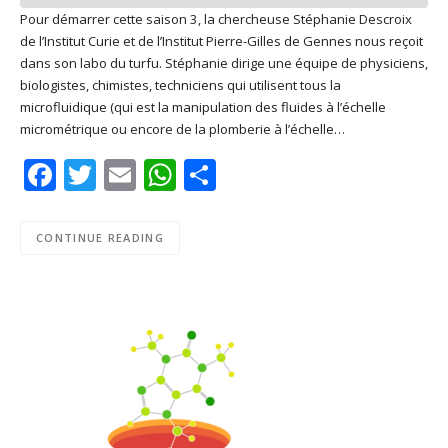
Pour démarrer cette saison 3, la chercheuse Stéphanie Descroix
de l’Institut Curie et de l’Institut Pierre-Gilles de Gennes nous reçoit
SHARE
Apple Podcasts
Deezer
dans son labo du turfu. Stéphanie dirige une équipe de physiciens,
Google Play
PocketCasts
biologistes, chimistes, techniciens qui utilisent tous la
LINK
microfluidique (qui est la manipulation des fluides à l’échelle
Podcast Addict
RSS
micrométrique ou encore de la plomberie à l’échelle…
EMBED
Spotify
Facebook
Twitter
Email
WhatsApp
Share
RSS FEED
CONTINUE READING