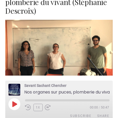
plomberie du vivant (Stéphanie
Descroix)
Savant Sachant Chercher
Nos organes sur puces, plomberie du vivant (Stéphanie Descroix)
PLAY
1X
00:00
/
50:47
EPISODE
SUBSCRIBE
SHARE