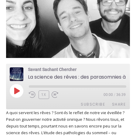
Savant Sachant Chercher
La science des rêves : des parasomnies à l'étude des émotions (Jean-Baptiste Maranci)
PLAY
1X
00:00
/
36:39
EPISODE
SUBSCRIBE
SHARE
A quoi servent les rêves ? Sont-ils le reflet de notre vie éveillée ?
Peut-on gouverner notre activité onirique ? Nous rêvons tous, et
SHARE
Apple Podcasts
Deezer
depuis tout temps, pourtant nous en savons encore peu sur la
Google Play
PocketCasts
science des rêves. L’étude des pathologies du sommeil – ou
LINK