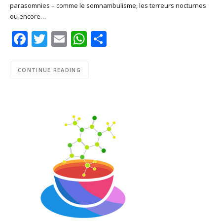
parasomnies – comme le somnambulisme, les terreurs nocturnes
Podcast Addict
RSS
ou encore…
EMBED
Spotify
Facebook
Twitter
Email
WhatsApp
Share
RSS FEED
CONTINUE READING