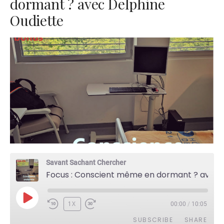
dormant ? avec Delphine
Oudiette
Savant Sachant Chercher
Focus : Conscient même en dormant ? avec Delphine Oudiette
PLAY
1X
00:00
/
10:05
EPISODE
SUBSCRIBE
SHARE