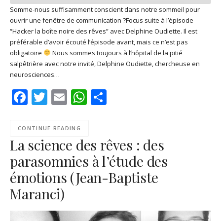
Somme-nous suffisamment conscient dans notre sommeil pour
ouvrir une fenêtre de communication ?Focus suite à l’épisode
SHARE
Apple Podcasts
Deezer
“Hacker la boîte noire des rêves” avec Delphine Oudiette. Il est
Google Play
PocketCasts
préférable d’avoir écouté l’épisode avant, mais ce n’est pas
LINK
obligatoire
Nous sommes toujours à l’hôpital de la pitié
Podcast Addict
RSS
salpêtrière avec notre invité, Delphine Oudiette, chercheuse en
EMBED
Spotify
neurosciences…
RSS FEED
Facebook
Twitter
Email
WhatsApp
Share
CONTINUE READING
La science des rêves : des
parasomnies à l’étude des
émotions (Jean-Baptiste
Maranci)