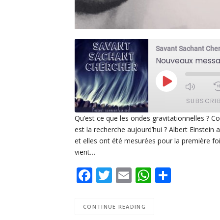
Savant Sachant Che
PLAY
EPISODE
SUBSCRI
Qu’est ce que les ondes gravitationnelles ? 
est la recherche aujourd’hui ? Albert Einstein a
SHARE
Apple Podcasts
De
et elles ont été mesurées pour la première foi
PocketCasts
Po
vient…
LINK
Spotify
Facebook
Twitter
Email
WhatsAp
Share
EMBED
RSS FEED
CONTINUE READING