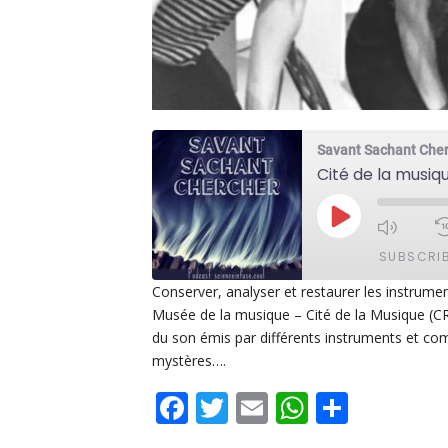
Savant Sachant Che
PLAY
EPISODE
SUBSCRI
Conserver, analyser et restaurer les instrume
Musée de la musique – Cité de la Musique (CR
SHARE
Apple Podcasts
De
du son émis par différents instruments et com
PocketCasts
Po
mystères….
LINK
Spotify
Facebook
Twitter
Email
WhatsAp
Share
EMBED
RSS FEED