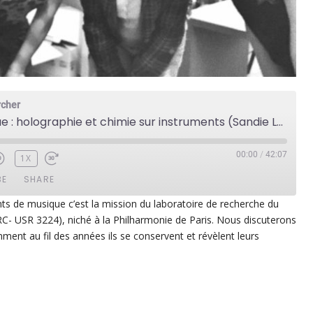
rcher
Cité de la musique : holographie et chimie sur instruments (Sandie Le Conte)
00:00
/
42:07
1X
BE
SHARE
nts de musique c’est la mission du laboratoire de recherche du
C- USR 3224), niché à la Philharmonie de Paris. Nous discuterons
ezer
Google Play
ment au fil des années ils se conservent et révèlent leurs
dcast Addict
RSS
p