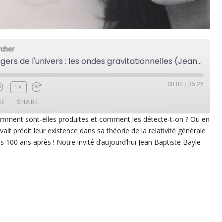
rcher
Nouveaux messagers de l'univers : les ondes gravitationnelles (Jean-Baptiste Bayle)
00:00
/
35:26
1X
BE
SHARE
Comment sont-elles produites et comment les détecte-t-on ? Ou en
vait prédit leur existence dans sa théorie de la relativité générale
ezer
Google Play
s 100 ans après ! Notre invité d’aujourd’hui Jean Baptiste Bayle
dcast Addict
RSS
p