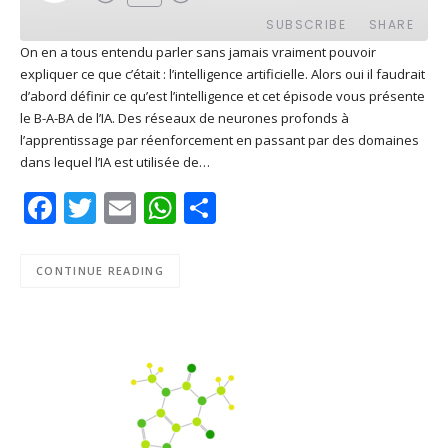
EPISODE
SUBSCRIBE
SHARE
On en a tous entendu parler sans jamais vraiment pouvoir
expliquer ce que c’était : l’intelligence artificielle. Alors oui il faudrait
SHARE
Apple Podcasts
Deezer
d’abord définir ce qu’est l’intelligence et cet épisode vous présente
Google Play
PocketCasts
le B-A-BA de l’IA. Des réseaux de neurones profonds à
LINK
l’apprentissage par réenforcement en passant par des domaines
Podcast Addict
RSS
dans lequel l’IA est utilisée de…
EMBED
Spotify
Facebook
Twitter
Email
WhatsApp
Share
RSS FEED
CONTINUE READING