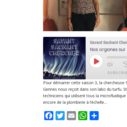
Savant Sachant Che
Nos organes sur 
PLAY
EPISODE
SUBSCRI
Pour démarrer cette saison 3, la chercheuse Sté
Gennes nous reçoit dans son labo du turfu. St
SHARE
Apple Podcasts
De
techniciens qui utilisent tous la microfluidiqu
PocketCasts
Po
encore de la plomberie à l’échelle…
LINK
Spotify
Facebook
Twitter
Email
WhatsAp
Share
EMBED
RSS FEED