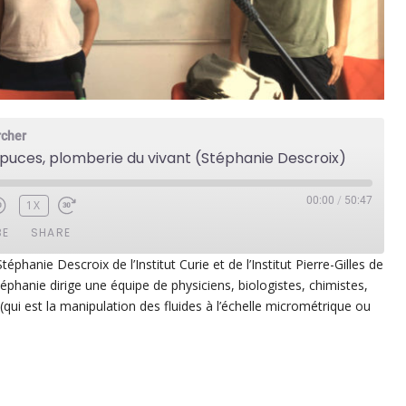
rcher
puces, plomberie du vivant (Stéphanie Descroix)
00:00
/
50:47
1X
BE
SHARE
phanie Descroix de l’Institut Curie et de l’Institut Pierre-Gilles de
éphanie dirige une équipe de physiciens, biologistes, chimistes,
ezer
Google Play
e (qui est la manipulation des fluides à l’échelle micrométrique ou
dcast Addict
RSS
p