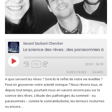
Savant Sachant Chercher
La science des rêves : des parasomnies à l'étude des émotions (Jean-Baptiste Maranci)
PLAY
1X
00:00
/
36:39
EPISODE
SUBSCRIBE
SHARE
A quoi servent les rêves ? Sont-ils le reflet de notre vie éveillée ?
Peut-on gouverner notre activité onirique ? Nous rêvons tous, et
SHARE
Apple Podcasts
Deezer
depuis tout temps, pourtant nous en savons encore peu sur la
Google Play
PocketCasts
science des rêves. L’étude des pathologies du sommeil – ou
LINK
parasomnies – comme le somnambulisme, les terreurs nocturnes
Podcast Addict
RSS
ou encore…
EMBED
Spotify