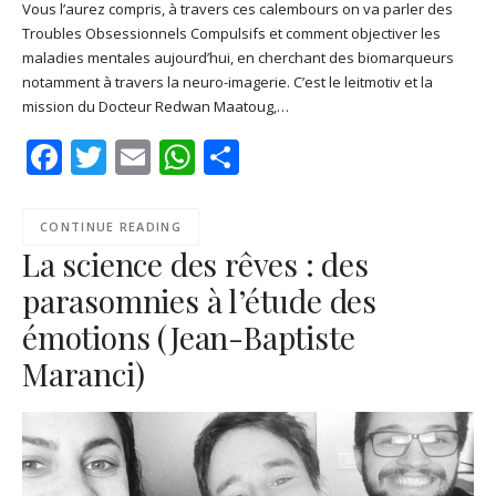
Vous l’aurez compris, à travers ces calembours on va parler des
SHARE
Apple Podcasts
Deezer
Troubles Obsessionnels Compulsifs et comment objectiver les
Google Play
PocketCasts
maladies mentales aujourd’hui, en cherchant des biomarqueurs
LINK
notamment à travers la neuro-imagerie. C’est le leitmotiv et la
Podcast Addict
RSS
mission du Docteur Redwan Maatoug,…
EMBED
Spotify
Facebook
Twitter
Email
WhatsApp
Share
RSS FEED
CONTINUE READING
La science des rêves : des
parasomnies à l’étude des
émotions (Jean-Baptiste
Maranci)