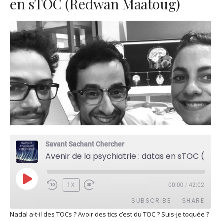
en sTOC (Redwan Maatoug)
Savant Sachant Chercher
Avenir de la psychiatrie : datas en sTOC (Redwan Maatoug)
PLAY
1X
00:00
/
42:02
EPISODE
SUBSCRIBE
SHARE
Nadal a-t-il des TOCs ? Avoir des tics c’est du TOC ? Suis-je toquée ?