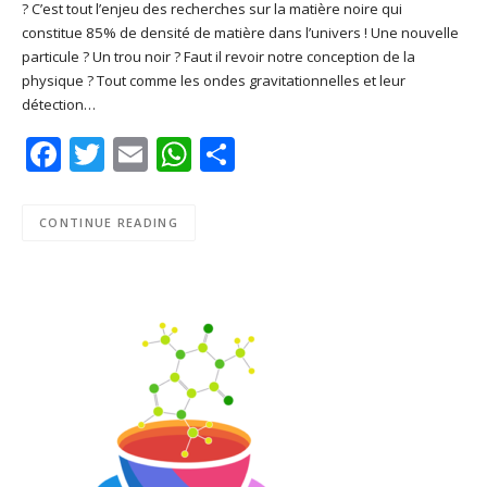
? C’est tout l’enjeu des recherches sur la matière noire qui
SHARE
Apple Podcasts
Deezer
constitue 85% de densité de matière dans l’univers ! Une nouvelle
Google Play
PocketCasts
particule ? Un trou noir ? Faut il revoir notre conception de la
LINK
physique ? Tout comme les ondes gravitationnelles et leur
Podcast Addict
RSS
détection…
EMBED
Spotify
Facebook
Twitter
Email
WhatsApp
Share
RSS FEED
CONTINUE READING