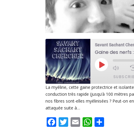
Savant Sachant Che
PLAY
EPISODE
SUBSCRI
La myéline, cette gaine protectrice et isolant
conduction très rapide (jusqu’à 100 mètres par 
SHARE
Apple Podcasts
De
nos fibres sont-elles myélinisées ? Peut-on en 
PocketCasts
Po
attaquée suite à…
LINK
Spotify
Facebook
Twitter
Email
WhatsAp
Share
EMBED
RSS FEED