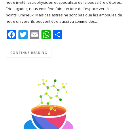
notre invité, astrophysicien et spécialiste de la poussière d’étoiles,
SHARE
Apple Podcasts
Deezer
Eric Lagadec, nous emmène faire un tour de l’espace vers les
Google Play
PocketCasts
points lumineux. Mais ces astres ne sont pas que les ampoules de
LINK
notre univers, ils peuvent être aussi vu comme des…
Podcast Addict
RSS
EMBED
Facebook
Twitter
Email
WhatsApp
Share
Spotify
RSS FEED
CONTINUE READING