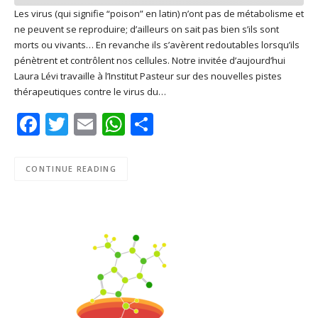
Les virus (qui signifie “poison” en latin) n’ont pas de métabolisme et
ne peuvent se reproduire; d’ailleurs on sait pas bien s’ils sont
SHARE
Apple Podcasts
Deezer
morts ou vivants… En revanche ils s’avèrent redoutables lorsqu’ils
Google Play
PocketCasts
pénètrent et contrôlent nos cellules. Notre invitée d’aujourd’hui
LINK
Laura Lévi travaille à l’Institut Pasteur sur des nouvelles pistes
Podcast Addict
RSS
thérapeutiques contre le virus du…
EMBED
Spotify
Facebook
Twitter
Email
WhatsApp
Share
RSS FEED
CONTINUE READING