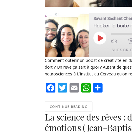
Savant Sachant Che
Hacker la boîte 
PLAY
EPISODE
SUBSCRI
Comment obtenir un boost de créativité en d
dort ? Un rêve ça sert à quoi ? Autant de que
SHARE
Apple Podcasts
De
neurosciences à L’Institut du Cerveau qu’on re
PocketCasts
Po
LINK
Facebook
Twitter
Email
WhatsAp
Share
Spotify
EMBED
RSS FEED
CONTINUE READING
La science des rêves : 
émotions (Jean-Baptis