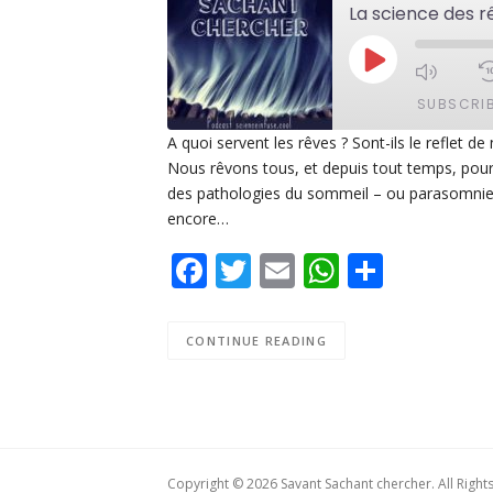
PLAY
EPISODE
SUBSCRI
A quoi servent les rêves ? Sont-ils le reflet de
Nous rêvons tous, et depuis tout temps, pour
SHARE
Apple Podcasts
De
des pathologies du sommeil – ou parasomnie
PocketCasts
Po
encore…
LINK
Spotify
Facebook
Twitter
Email
WhatsAp
Share
EMBED
RSS FEED
CONTINUE READING
Copyright © 2026 Savant Sachant chercher. All Right