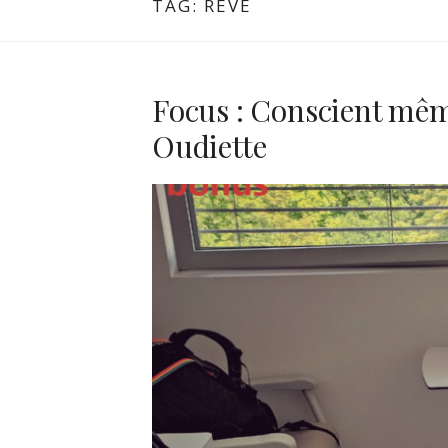
TAG:
RÊVE
Focus : Conscient mêm
Oudiette