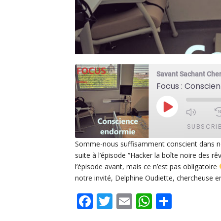
Savant Sachant Che
Focus : Conscie
PLAY
EPISODE
SUBSCRI
Somme-nous suffisamment conscient dans no
suite à l’épisode “Hacker la boîte noire des rê
SHARE
Apple Podcasts
De
l’épisode avant, mais ce n’est pas obligatoire
PocketCasts
Po
notre invité, Delphine Oudiette, chercheuse 
LINK
Spotify
Facebook
Twitter
Email
WhatsAp
Share
EMBED
RSS FEED