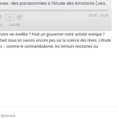
La science des rêves : des parasomnies à l'étude des émotions (Jean-Baptiste Maranci)
00:00
/
36:39
1X
BE
SHARE
 notre vie éveillée ? Peut-on gouverner notre activité onirique ?
tant nous en savons encore peu sur la science des rêves. L’étude
ezer
Google Play
s – comme le somnambulisme, les terreurs nocturnes ou
dcast Addict
RSS
p
s Reserved.