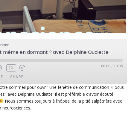
rcher
nt même en dormant ? avec Delphine Oudiette
00:00
/
10:05
1X
BE
SHARE
tre sommeil pour ouvrir une fenêtre de communication ?Focus
ves” avec Delphine Oudiette. Il est préférable d’avoir écouté
ezer
Google Play
Nous sommes toujours à l’hôpital de la pitié salpêtrière avec
dcast Addict
RSS
en neurosciences…
p