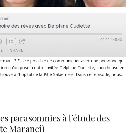
rcher
noire des rêves avec Delphine Oudiette
00:00
/
45:43
1X
BE
SHARE
ormant ? Est-ce possible de communiquer avec une personne qui
stion qu’on pose à notre invitée Delphine Oudiette, chercheuse en
ezer
Google Play
trouve à l’hôpital de la Pitié Salpêtrière. Dans cet épisode, nous…
dcast Addict
RSS
p
des parasomnies à l’étude des
te Maranci)