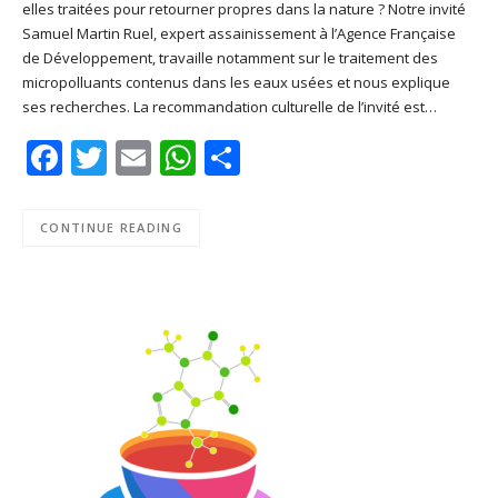
elles traitées pour retourner propres dans la nature ? Notre invité
SHARE
Apple Podcasts
Deezer
Samuel Martin Ruel, expert assainissement à l’Agence Française
Google Play
PocketCasts
de Développement, travaille notamment sur le traitement des
LINK
micropolluants contenus dans les eaux usées et nous explique
Podcast Addict
RSS
ses recherches. La recommandation culturelle de l’invité est…
EMBED
Spotify
Facebook
Twitter
Email
WhatsApp
Share
RSS FEED
CONTINUE READING