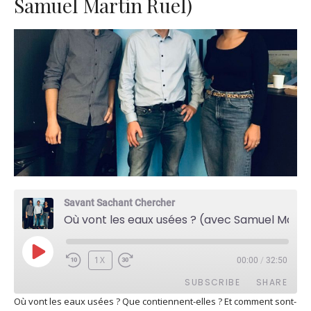
Samuel Martin Ruel)
Savant Sachant Chercher
Où vont les eaux usées ? (avec Samuel Martin Ruel)
PLAY
1X
00:00
/
32:50
EPISODE
SUBSCRIBE
SHARE
Où vont les eaux usées ? Que contiennent-elles ? Et comment sont-