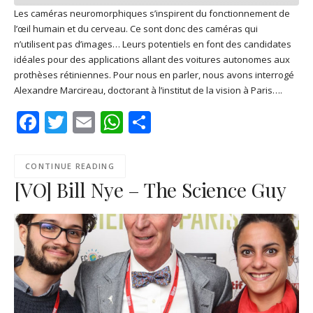
Les caméras neuromorphiques s’inspirent du fonctionnement de
l’œil humain et du cerveau. Ce sont donc des caméras qui
SHARE
Apple Podcasts
Deezer
n’utilisent pas d’images… Leurs potentiels en font des candidates
Google Play
PocketCasts
idéales pour des applications allant des voitures autonomes aux
LINK
prothèses rétiniennes. Pour nous en parler, nous avons interrogé
Podcast Addict
RSS
Alexandre Marcireau, doctorant à l’institut de la vision à Paris….
EMBED
Spotify
Facebook
Twitter
Email
WhatsApp
Share
RSS FEED
CONTINUE READING
[VO] Bill Nye – The Science Guy