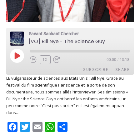
Savant Sachant Chercher
[VO] Bill Nye - The Science Guy
PLAY
1X
00:00
/
13:18
EPISODE
SUBSCRIBE
SHARE
LE vulgarisateur de sciences aux Etats Unis : Bill Nye. Grace au
festival du film scientifique Pariscience et la sortie de son
SHARE
Apple Podcasts
Deezer
documentaire, nous sommes allés l’interviewer. Ses émissions «
Google Play
PocketCasts
Bill Nye : the Science Guy » ont bercé les enfants américains, un
LINK
peu comme notre “C’est pas sorcier” et il est également apparu
Podcast Addict
RSS
dans…
EMBED
Spotify
Facebook
Twitter
Email
WhatsApp
Share
RSS FEED