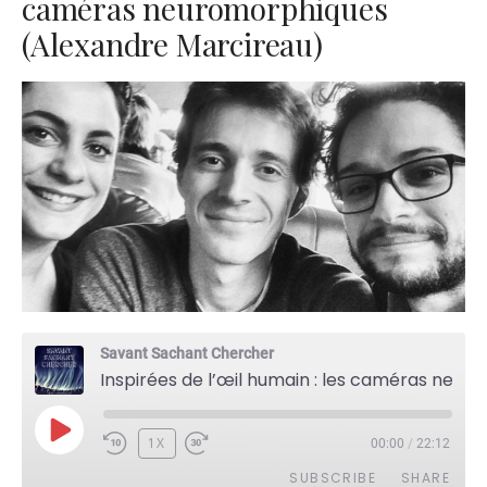
caméras neuromorphiques
(Alexandre Marcireau)
Savant Sachant Chercher
Inspirées de l’œil humain : les caméras neuromorphiques (Alexandre Marcireau)
PLAY
1X
00:00
/
22:12
EPISODE
SUBSCRIBE
SHARE