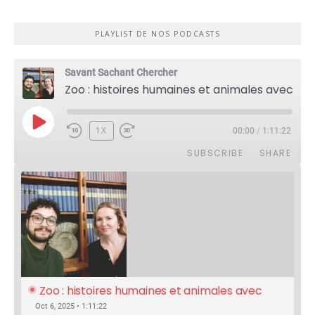
PLAYLIST DE NOS PODCASTS
Savant Sachant Chercher
Zoo : histoires humaines et animales avec Violette Pouillard
PLAY
1X
00:00
/
1:11:22
EPISODE
SUBSCRIBE
SHARE
Zoo : histoires humaines et animales avec 
Violette Pouillard
Oct 6, 2025 • 1:11:22