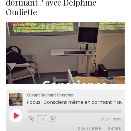
dormant ? avec Delphine
Oudiette
Savant Sachant Chercher
Focus : Conscient même en dormant ? avec Delphine Oudiette
PLAY
1X
00:00
/
10:05
EPISODE
SUBSCRIBE
SHARE