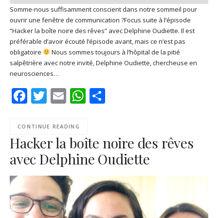
Somme-nous suffisamment conscient dans notre sommeil pour
ouvrir une fenêtre de communication ?Focus suite à l’épisode
SHARE
Apple Podcasts
Deezer
“Hacker la boîte noire des rêves” avec Delphine Oudiette. Il est
Google Play
PocketCasts
préférable d’avoir écouté l’épisode avant, mais ce n’est pas
LINK
obligatoire
Nous sommes toujours à l’hôpital de la pitié
Podcast Addict
RSS
salpêtrière avec notre invité, Delphine Oudiette, chercheuse en
EMBED
Spotify
neurosciences…
RSS FEED
Facebook
Twitter
Email
WhatsApp
Share
CONTINUE READING
Hacker la boîte noire des rêves
avec Delphine Oudiette