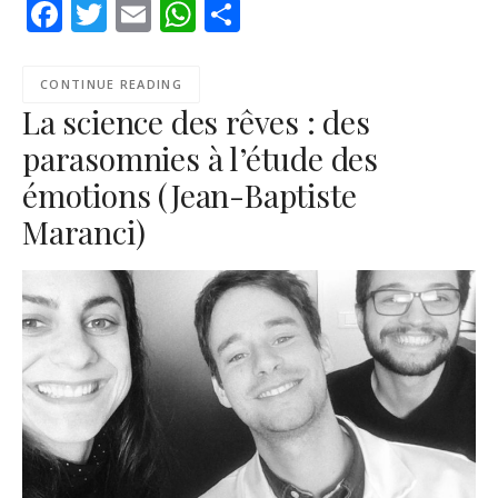
Facebook
Twitter
Email
WhatsApp
Share
RSS FEED
CONTINUE READING
La science des rêves : des
parasomnies à l’étude des
émotions (Jean-Baptiste
Maranci)