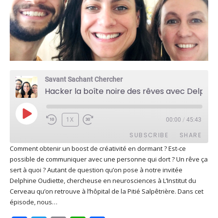
Savant Sachant Chercher
Hacker la boîte noire des rêves avec Delphine Oudiette
PLAY
1X
00:00
/
45:43
EPISODE
SUBSCRIBE
SHARE
Comment obtenir un boost de créativité en dormant ? Est-ce
possible de communiquer avec une personne qui dort ? Un rêve ça
SHARE
Apple Podcasts
Deezer
sert à quoi ? Autant de question qu’on pose à notre invitée
Google Play
PocketCasts
Delphine Oudiette, chercheuse en neurosciences à L’Institut du
LINK
Cerveau qu’on retrouve à l’hôpital de la Pitié Salpêtrière. Dans cet
Podcast Addict
RSS
épisode, nous…
EMBED
Spotify