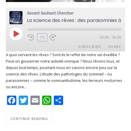
Savant Sachant Chercher
La science des rêves : des parasomnies à l'étude des émotions (Jean-Baptiste Maranci)
PLAY
1X
00:00
/
36:39
EPISODE
SUBSCRIBE
SHARE
A quoi servent les rêves ? Sont-ils le reflet de notre vie éveillée ?
Peut-on gouverner notre activité onirique ? Nous rêvons tous, et
SHARE
Apple Podcasts
Deezer
depuis tout temps, pourtant nous en savons encore peu sur la
Google Play
PocketCasts
science des rêves. L’étude des pathologies du sommeil – ou
LINK
parasomnies – comme le somnambulisme, les terreurs nocturnes
Podcast Addict
RSS
ou encore…
EMBED
Spotify
Facebook
Twitter
Email
WhatsApp
Share
RSS FEED
CONTINUE READING