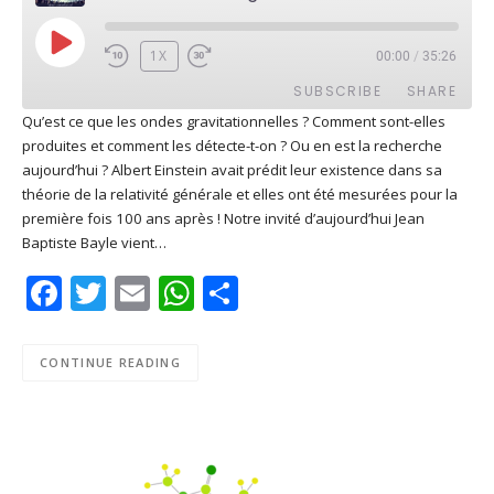
PLAY
1X
00:00
/
35:26
EPISODE
SUBSCRIBE
SHARE
Qu’est ce que les ondes gravitationnelles ? Comment sont-elles
produites et comment les détecte-t-on ? Ou en est la recherche
SHARE
Apple Podcasts
Deezer
aujourd’hui ? Albert Einstein avait prédit leur existence dans sa
Google Play
PocketCasts
théorie de la relativité générale et elles ont été mesurées pour la
LINK
première fois 100 ans après ! Notre invité d’aujourd’hui Jean
Podcast Addict
RSS
Baptiste Bayle vient…
EMBED
Spotify
Facebook
Twitter
Email
WhatsApp
Share
RSS FEED
CONTINUE READING