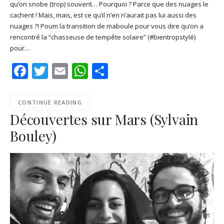
qu’on snobe (trop) souvent… Pourquoi ? Parce que des nuages le
SHARE
Apple Podcasts
Deezer
cachent ! Mais, mais, est ce qu’il n’en n’aurait pas lui aussi des
Google Play
PocketCasts
nuages ?! Poum la transition de maboule pour vous dire qu’on a
LINK
rencontré la “chasseuse de tempête solaire” (#bientropstylé)
Podcast Addict
RSS
pour…
EMBED
Spotify
Facebook
Twitter
Email
WhatsApp
Share
RSS FEED
CONTINUE READING
Découvertes sur Mars (Sylvain
Bouley)