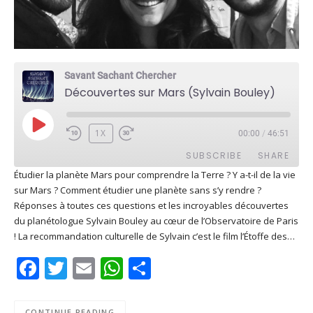
Savant Sachant Chercher
Découvertes sur Mars (Sylvain Bouley)
PLAY
1X
00:00
/
46:51
EPISODE
SUBSCRIBE
SHARE
Étudier la planète Mars pour comprendre la Terre ? Y a-t-il de la vie
sur Mars ? Comment étudier une planète sans s’y rendre ?
SHARE
Apple Podcasts
Deezer
Réponses à toutes ces questions et les incroyables découvertes
Google Play
PocketCasts
du planétologue Sylvain Bouley au cœur de l’Observatoire de Paris
LINK
! La recommandation culturelle de Sylvain c’est le film l’Étoffe des…
Podcast Addict
RSS
EMBED
Facebook
Twitter
Email
WhatsApp
Share
Spotify
RSS FEED
CONTINUE READING