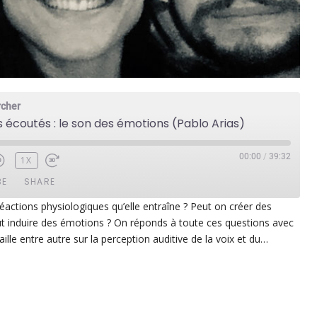
rcher
s écoutés : le son des émotions (Pablo Arias)
00:00
/
39:32
1X
BE
SHARE
éactions physiologiques qu’elle entraîne ? Peut on créer des
 induire des émotions ? On réponds à toute ces questions avec
ezer
Google Play
vaille entre autre sur la perception auditive de la voix et du…
dcast Addict
RSS
p