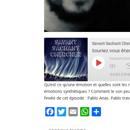
Savant Sachant Che
Souriez vous ête
PLAY
EPISODE
SUBSCRI
Qu’est ce qu’une émotion et quelles sont les r
émotions synthétiques ? Comment le son peut
SHARE
Apple Podcasts
De
l’invité de cet épisode : Pablo Arias. Pablo tra
PocketCasts
Po
LINK
Facebook
Twitter
Email
WhatsAp
Share
Spotify
EMBED
RSS FEED