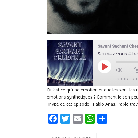
Savant Sachant Che
Souriez vous ête
PLAY
EPISODE
SUBSCRI
Qu’est ce qu’une émotion et quelles sont les r
émotions synthétiques ? Comment le son peut
SHARE
Apple Podcasts
De
l’invité de cet épisode : Pablo Arias. Pablo tra
PocketCasts
Po
LINK
Facebook
Twitter
Email
WhatsAp
Share
Spotify
EMBED
RSS FEED