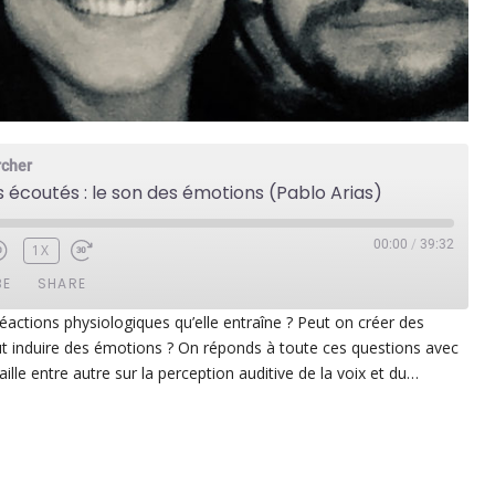
rcher
s écoutés : le son des émotions (Pablo Arias)
00:00
/
39:32
1X
BE
SHARE
éactions physiologiques qu’elle entraîne ? Peut on créer des
 induire des émotions ? On réponds à toute ces questions avec
ezer
Google Play
vaille entre autre sur la perception auditive de la voix et du…
dcast Addict
RSS
p