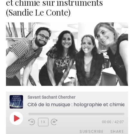
et chimie sur instruments
(Sandie Le Conte)
Savant Sachant Chercher
Cité de la musique : holographie et chimie sur instruments (Sandie Le Conte)
PLAY
1X
00:00
/
42:07
EPISODE
SUBSCRIBE
SHARE