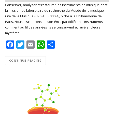
Conserver, analyser et restaurer les instruments de musique c’est
la mission du laboratoire de recherche du Musée de la musique –
SHARE
Apple Podcasts
Deezer
Cité de la Musique (CRC- USR 3224), niché à la Philharmonie de
Google Play
PocketCasts
Paris. Nous discuterons du son émis par différents instruments et
LINK
comment au fil des années ils se conservent et révèlent leurs
Podcast Addict
RSS
mystères….
EMBED
Spotify
Facebook
Twitter
Email
WhatsApp
Share
RSS FEED
CONTINUE READING