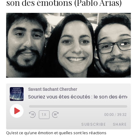
son des émotions (Pablo Arias)
Savant Sachant Chercher
Souriez vous êtes écoutés : le son des émotions (Pablo Arias)
PLAY
1X
00:00
/
39:32
EPISODE
SUBSCRIBE
SHARE
Qu’est ce qu’une émotion et quelles sont les réactions