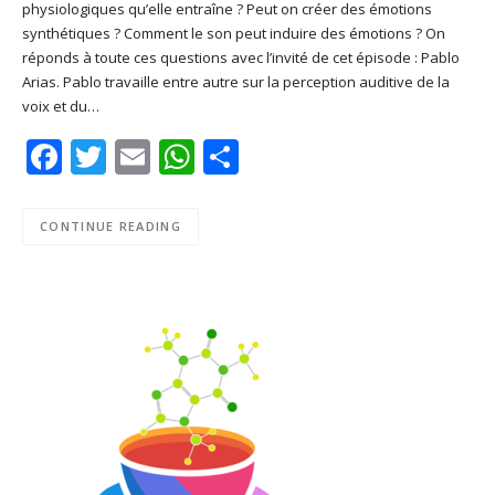
physiologiques qu’elle entraîne ? Peut on créer des émotions
SHARE
Apple Podcasts
Deezer
synthétiques ? Comment le son peut induire des émotions ? On
Google Play
PocketCasts
réponds à toute ces questions avec l’invité de cet épisode : Pablo
LINK
Arias. Pablo travaille entre autre sur la perception auditive de la
Podcast Addict
RSS
voix et du…
EMBED
Spotify
Facebook
Twitter
Email
WhatsApp
Share
RSS FEED
CONTINUE READING