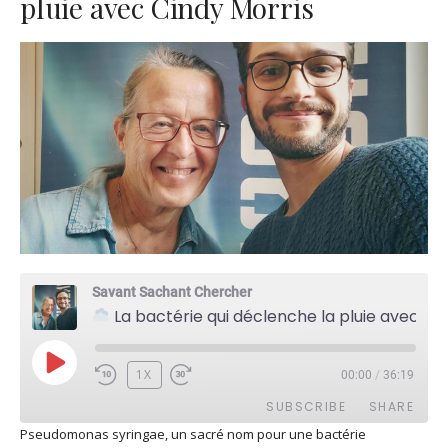
pluie avec Cindy Morris
Savant Sachant Chercher
La bactérie qui déclenche la pluie avec Cindy Morris
PLAY
1X
00:00
/
36:19
EPISODE
SUBSCRIBE
SHARE
Pseudomonas syringae, un sacré nom pour une bactérie