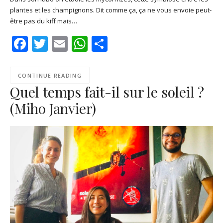
LINK
plantes et les champignons. Dit comme ça, ça ne vous envoie peut-
Podcast Addict
RSS
être pas du kiff mais…
EMBED
Spotify
Facebook
Twitter
Email
WhatsApp
Share
RSS FEED
CONTINUE READING
Quel temps fait-il sur le soleil ?
(Miho Janvier)