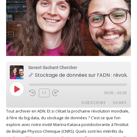
Savant Sachant Chercher
Stockage de données sur l’ADN : révolution imminente ? Avec Marina Katava
PLAY
1X
00:00
/
43:28
EPISODE
SUBSCRIBE
SHARE
Tout archiver en ADN. Et si c’était la prochaine révolution mondiale,
à l’ère du big data, du stockage de données ? C’est ce que l’on
SHARE
Apple Podcasts
Deezer
explore avec notre invité Marina Katava postdoctorante à l’Institut
Google Play
PocketCasts
de Biologie Physico-Chimique (CNRS). Quels sont les intérêts du
LINK