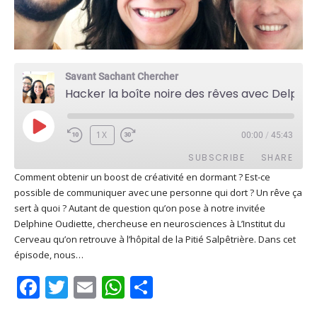
Savant Sachant Chercher
Hacker la boîte noire des rêves avec Delphine Oudiette
PLAY
1X
00:00
/
45:43
EPISODE
SUBSCRIBE
SHARE
Comment obtenir un boost de créativité en dormant ? Est-ce
possible de communiquer avec une personne qui dort ? Un rêve ça
SHARE
Apple Podcasts
Deezer
sert à quoi ? Autant de question qu’on pose à notre invitée
Google Play
PocketCasts
Delphine Oudiette, chercheuse en neurosciences à L’Institut du
LINK
Cerveau qu’on retrouve à l’hôpital de la Pitié Salpêtrière. Dans cet
Podcast Addict
RSS
épisode, nous…
EMBED
Spotify
Facebook
Twitter
Email
WhatsApp
Share
RSS FEED