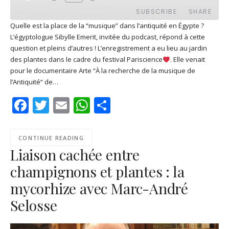
EPISODE
SUBSCRIBE
SHARE
Quelle est la place de la “musique” dans l’antiquité en Égypte ?
L’égyptologue Sibylle Emerit, invitée du podcast, répond à cette
SHARE
Apple Podcasts
Deezer
question et pleins d’autres ! L’enregistrement a eu lieu au jardin
Google Play
PocketCasts
des plantes dans le cadre du festival Pariscience
. Elle venait
LINK
pour le documentaire Arte “À la recherche de la musique de
Podcast Addict
RSS
l’Antiquité“ de…
EMBED
Spotify
Facebook
Twitter
Email
WhatsApp
Share
RSS FEED
CONTINUE READING
Liaison cachée entre
champignons et plantes : la
mycorhize avec Marc-André
Selosse