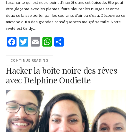
fascinante qui est notre point d’intérêt dans cet épisode. Elle peut
SHARE
Apple Podcasts
Deezer
être glaçante avec les plantes, faire pleurer les nuages et entre
Google Play
PocketCasts
deux se laisse porter par les courants d’air ou d’eau. Découvrez ce
LINK
microbe qui a des grandes conséquences malgré sa taille. Notre
Podcast Addict
RSS
invité est Cindy…
EMBED
Spotify
Facebook
Twitter
Email
WhatsApp
Share
RSS FEED
CONTINUE READING
Hacker la boîte noire des rêves
avec Delphine Oudiette