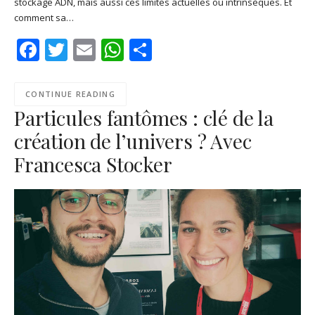
stockage ADN, mais aussi ces limites actuelles ou intrinsèques. Et
Podcast Addict
RSS
comment sa…
EMBED
Spotify
Facebook
Twitter
Email
WhatsApp
Share
RSS FEED
CONTINUE READING
Particules fantômes : clé de la
création de l’univers ? Avec
Francesca Stocker