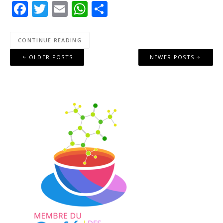
Facebook
Twitter
Email
WhatsApp
Share
RSS FEED
CONTINUE READING
Posts
OLDER POSTS
NEWER POSTS
navigation