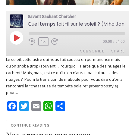
Savant Sachant Chercher
Quel temps fait-il sur le soleil ? (Miho Janvier)
PLAY
1X
00:00
/
54:00
EPISODE
SUBSCRIBE
SHARE
Le soleil, cette astre qui nous fait coucou en permanence mais
qu’on snobe (trop) souvent… Pourquoi ? Parce que des nuages le
SHARE
Apple Podcasts
Deezer
cachent ! Mais, mais, est ce qu’il n’en n’aurait pas lui aussi des
Google Play
PocketCasts
nuages ?! Poum la transition de maboule pour vous dire qu’on a
LINK
rencontré la “chasseuse de tempête solaire” (#bientropstylé)
Podcast Addict
RSS
pour…
EMBED
Spotify
Facebook
Twitter
Email
WhatsApp
Share
RSS FEED
CONTINUE READING