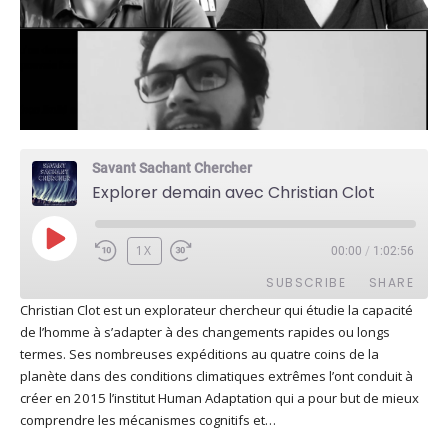
Savant Sachant Chercher
Explorer demain avec Christian Clot
PLAY
1X
00:00
/
1:02:56
EPISODE
SUBSCRIBE
SHARE
Christian Clot est un explorateur chercheur qui étudie la capacité
de l’homme à s’adapter à des changements rapides ou longs
SHARE
Apple Podcasts
Deezer
termes. Ses nombreuses expéditions au quatre coins de la
Google Play
PocketCasts
planète dans des conditions climatiques extrêmes l’ont conduit à
LINK
créer en 2015 l’institut Human Adaptation qui a pour but de mieux
Podcast Addict
RSS
comprendre les mécanismes cognitifs et…
EMBED
Spotify