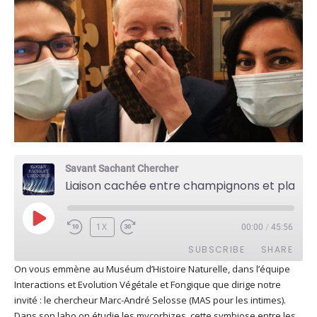
Savant Sachant Chercher
Liaison cachée entre champignons et plantes : la mycorhize avec Marc-André Selosse
PLAY
1X
00:00
/
45:56
EPISODE
SUBSCRIBE
SHARE
On vous emmène au Muséum d’Histoire Naturelle, dans l’équipe
Interactions et Evolution Végétale et Fongique que dirige notre
SHARE
Apple Podcasts
Deezer
invité : le chercheur Marc-André Selosse (MAS pour les intimes).
Google Play
PocketCasts
Dans son labo on étudie les mycorhizes, cette symbiose entre les