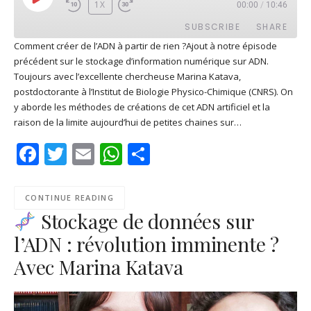
PLAY
1X
00:00
/
10:46
EPISODE
SUBSCRIBE
SHARE
Comment créer de l’ADN à partir de rien ?Ajout à notre épisode
précédent sur le stockage d’information numérique sur ADN.
SHARE
Apple Podcasts
Deezer
Toujours avec l’excellente chercheuse Marina Katava,
Google Play
PocketCasts
postdoctorante à l’Institut de Biologie Physico-Chimique (CNRS). On
LINK
y aborde les méthodes de créations de cet ADN artificiel et la
Podcast Addict
RSS
raison de la limite aujourd’hui de petites chaines sur…
EMBED
Spotify
Facebook
Twitter
Email
WhatsApp
Share
RSS FEED
CONTINUE READING
Stockage de données sur
l’ADN : révolution imminente ?
Avec Marina Katava