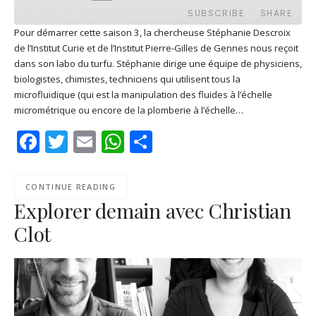
EPISODE
SUBSCRIBE
SHARE
Pour démarrer cette saison 3, la chercheuse Stéphanie Descroix
de l’Institut Curie et de l’Institut Pierre-Gilles de Gennes nous reçoit
SHARE
Apple Podcasts
Deezer
dans son labo du turfu. Stéphanie dirige une équipe de physiciens,
Google Play
PocketCasts
biologistes, chimistes, techniciens qui utilisent tous la
LINK
microfluidique (qui est la manipulation des fluides à l’échelle
Podcast Addict
RSS
micrométrique ou encore de la plomberie à l’échelle…
EMBED
Spotify
Facebook
Twitter
Email
WhatsApp
Share
RSS FEED
CONTINUE READING
Explorer demain avec Christian
Clot