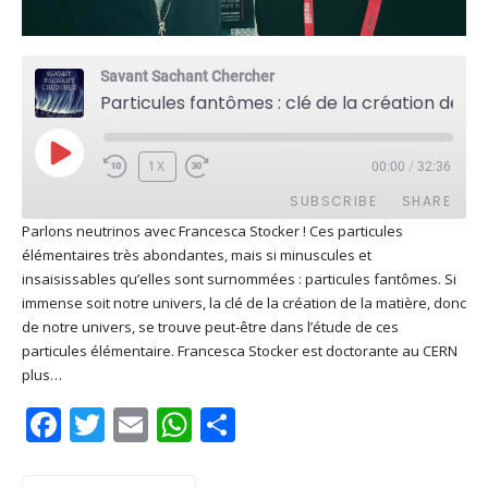
Savant Sachant Chercher
Particules fantômes : clé de la création de l'univers ? Avec Francesca Stocker
PLAY
1X
00:00
/
32:36
EPISODE
SUBSCRIBE
SHARE
Parlons neutrinos avec Francesca Stocker ! Ces particules
élémentaires très abondantes, mais si minuscules et
SHARE
Apple Podcasts
Deezer
insaisissables qu’elles sont surnommées : particules fantômes. Si
Google Play
PocketCasts
immense soit notre univers, la clé de la création de la matière, donc
LINK
de notre univers, se trouve peut-être dans l’étude de ces
Podcast Addict
RSS
particules élémentaire. Francesca Stocker est doctorante au CERN
EMBED
Spotify
plus…
RSS FEED
Facebook
Twitter
Email
WhatsApp
Share