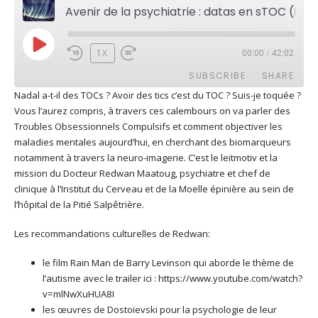
Avenir de la psychiatrie : datas en sTOC (Redwan Maatoug)
PLAY
1X
00:00
/
42:02
EPISODE
SUBSCRIBE
SHARE
Nadal a-t-il des TOCs ? Avoir des tics c’est du TOC ? Suis-je toquée ?
Vous l’aurez compris, à travers ces calembours on va parler des
SHARE
Apple Podcasts
Deezer
Troubles Obsessionnels Compulsifs et comment objectiver les
Google Play
PocketCasts
maladies mentales aujourd’hui, en cherchant des biomarqueurs
LINK
notamment à travers la neuro-imagerie. C’est le leitmotiv et la
Podcast Addict
RSS
mission du Docteur Redwan Maatoug, psychiatre et chef de
EMBED
Spotify
clinique à l’Institut du Cerveau et de la Moelle épinière au sein de
RSS FEED
l’hôpital de la Pitié Salpêtrière.
Les recommandations culturelles de Redwan:
le film Rain Man de Barry Levinson qui aborde le thème de
l’autisme avec le trailer ici : https://www.youtube.com/watch?
v=mlNwXuHUA8I
les œuvres de Dostoïevski pour la psychologie de leur