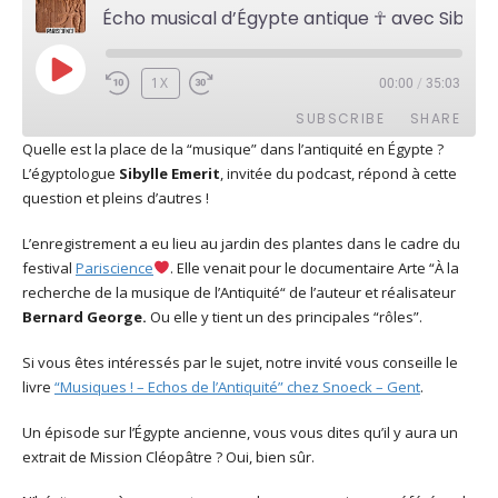
Écho musical d’Égypte antique ☥ avec Sibylle Emerit
PLAY
1X
00:00
/
35:03
EPISODE
SUBSCRIBE
SHARE
Quelle est la place de la “musique” dans l’antiquité en Égypte ?
L’égyptologue
Sibylle Emerit
, invitée du podcast, répond à cette
SHARE
Apple Podcasts
Deezer
question et pleins d’autres !
Google Play
PocketCasts
LINK
L’enregistrement a eu lieu au jardin des plantes dans le cadre du
Podcast Addict
RSS
festival
Pariscience
. Elle venait pour le documentaire Arte “À la
EMBED
Spotify
recherche de la musique de l’Antiquité“ de l’auteur et réalisateur
Bernard George.
Ou elle y tient un des principales “rôles”.
RSS FEED
Si vous êtes intéressés par le sujet, notre invité vous conseille le
livre
“Musiques ! – Echos de l’Antiquité” chez Snoeck – Gent
.
Un épisode sur l’Égypte ancienne, vous vous dites qu’il y aura un
extrait de Mission Cléopâtre ? Oui, bien sûr.