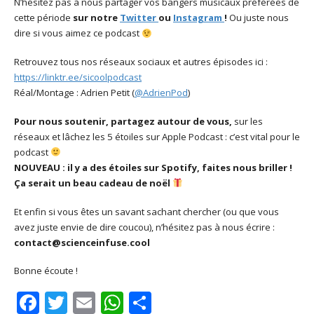
N’hésitez pas à nous partager vos bangers musicaux préférées de
cette période
sur notre
Twitter
ou
Instagram
!
Ou juste nous
dire si vous aimez ce podcast
Retrouvez tous nos réseaux sociaux et autres épisodes ici :
https://linktr.ee/sicoolpodcast
Réal/Montage : Adrien Petit (
@AdrienPod
)
Pour nous soutenir, partagez autour de vous,
sur les
réseaux et lâchez les 5 étoiles sur Apple Podcast : c’est vital pour le
podcast
NOUVEAU : il y a des étoiles sur Spotify, faites nous briller !
Ça serait un beau cadeau de noël
Et enfin si vous êtes un savant sachant chercher (ou que vous
avez juste envie de dire coucou), n’hésitez pas à nous écrire :
contact@scienceinfuse.cool
Bonne écoute !
Facebook
Twitter
Email
WhatsApp
Share