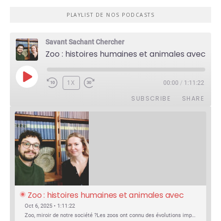
PLAYLIST DE NOS PODCASTS
Savant Sachant Chercher
Zoo : histoires humaines et animales avec Violette Pouillard
PLAY
1X
00:00
/
1:11:22
EPISODE
SUBSCRIBE
SHARE
Zoo : histoires humaines et animales avec 
Violette Pouillard
Oct 6, 2025 • 1:11:22
Zoo, miroir de notre société ?Les zoos ont connu des évolutions impressionnantes au fil de l’histoire : dans leur structure, leurs rôles, la manière dont ils sont perçus, et surtout dans le regard porté sur les animaux. C’est fascinant de détricoter tout ça et de comprendre d’où ça vient.Que sont…