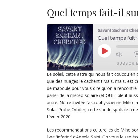
Quel temps fait-il sur
Savant Sachant Che
Quel temps fait-i
PLAY
EPISODE
SUBSCRI
Le soleil, cette astre qui nous fait coucou 
que des nuages le cachent ! Mais, mais, est ce 
SHARE
Apple Podcasts
De
de maboule pour vous dire qu’on a rencontré 
PocketCasts
Po
parler de la météo solaire (et OUI il pleut aus
LINK
autre. Notre invitée l’astrophysicienne Miho 
Spotify
EMBED
Solar Probe Orbiter, cette sonde spatiale à de
RSS FEED
février 2020.
Les recommandations culturelles de Miho sont l
livre ‘Inferior’ d’Angela Saini. On vous laisse