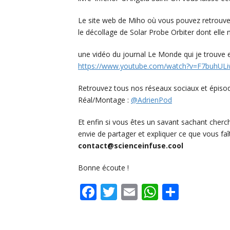
Le site web de Miho où vous pouvez retrouver 
le décollage de Solar Probe Orbiter dont elle 
une vidéo du journal Le Monde qui je trouve e
https://www.youtube.com/watch?v=F7buhULi
Retrouvez tous nos réseaux sociaux et épisode
Réal/Montage :
@AdrienPod
Et enfin si vous êtes un savant sachant cherc
envie de partager et expliquer ce que vous faî
contact@scienceinfuse.cool
Bonne écoute !
Facebook
Twitter
Email
WhatsAp
Share