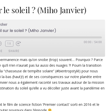
 le soleil ? (Miho Janvier)
rcher
l sur le soleil ? (Miho Janvier)
00:00
/
54:00
1X
BE
SHARE
en permanence mais qu’on snobe (trop) souvent… Pourquoi ? Parce
qu’il n’en n’aurait pas lui aussi des nuages ?! Poum la transition
ezer
Google Play
la “chasseuse de tempête solaire” (#bientropstylé) pour nous
dcast Addict
RSS
si la-bas (haut)!) et de ses conséquences sur notre planète entre
Janvier nous a également raconté ses travaux autour de la mission
stination du soleil qu’elle a vu décoller juste avant la pandémie en
e film de science fiction ‘Premier contact’ sorti en 2016 et le
 écouter pourquoi dans l’épisode