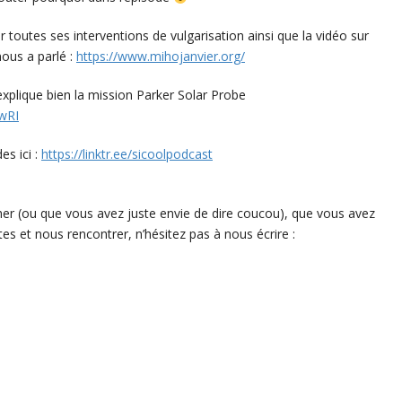
toutes ses interventions de vulgarisation ainsi que la vidéo sur
nous a parlé :
https://www.mihojanvier.org/
xplique bien la mission Parker Solar Probe
wRI
s ici :
https://linktr.ee/sicoolpodcast
her (ou que vous avez juste envie de dire coucou), que vous avez
tes et nous rencontrer, n’hésitez pas à nous écrire :
p