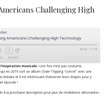
 Americans Challenging High
rcher
oung Americans Challenging High Technology
00:00
/
11:58
1X
BE
SHARE
 l’inspiration musicale
! Une fois n’est pas coutume,
ui en 2019 sort un album Chain Tripping “coécrit” avec une
ezer
Google Play
pas linéaire et il est intéressant d’observer leurs étapes pour y
dcast Addict
RSS
et épisode !
dv à la prochaine description pour plus de révélations détonantes.