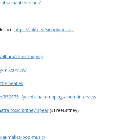
antsachantchercher/
s ici :
https://linktr.ee/sicoolpodcast
/album/chain-tripping
y-mixer/view/
the-beatles
e/8528751/yacht-chain-tripping-album-interview
natra-toxic-britney-spear
(#FreeBritney)
s/ai-makes-pop-music/