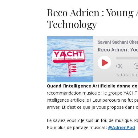
Reco Adrien : Young
Technology
Savant Sachant Che
Reco Adrien : Y
PLAY
EPISODE
SUBSCRI
Quand l’Intelligence Artificielle donne de
recommandation musicale : le groupe YACHT q
SHARE
Apple Podcasts
De
intelligence artificielle ! Leur parcours ne fut 
PocketCasts
Po
arriver. Et c’est ce que je vous propose dans c
LINK
Spotify
EMBED
Le saviez-vous ? Je suis un fou de musique. R
RSS FEED
Pour plus de partage musical :
@AdrienPod