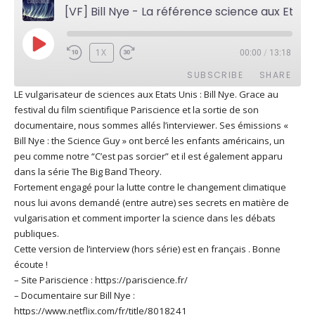
[VF] Bill Nye - La référence science aux Etats Unis
PLAY
1X
00:00
/
13:18
EPISODE
SUBSCRIBE
SHARE
LE vulgarisateur de sciences aux Etats Unis : Bill Nye. Grace au
festival du film scientifique Pariscience et la sortie de son
SHARE
Apple Podcasts
Deezer
documentaire, nous sommes allés l’interviewer. Ses émissions «
Google Play
PocketCasts
Bill Nye : the Science Guy » ont bercé les enfants américains, un
LINK
peu comme notre “C’est pas sorcier” et il est également apparu
Podcast Addict
RSS
dans la série The Big Band Theory.
EMBED
Spotify
Fortement engagé pour la lutte contre le changement climatique
RSS FEED
nous lui avons demandé (entre autre) ses secrets en matière de
vulgarisation et comment importer la science dans les débats
publiques.
Cette version de l’interview (hors série) est en français . Bonne
écoute !
– Site Pariscience : https://pariscience.fr/
– Documentaire sur Bill Nye :
https://www.netflix.com/fr/title/8018241