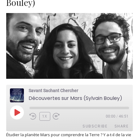
Bouley)
Savant Sachant Chercher
Découvertes sur Mars (Sylvain Bouley)
PLAY
1X
00:00
/
46:51
EPISODE
SUBSCRIBE
SHARE
Étudier la planète Mars pour comprendre la Terre ? Y a-t-il de la vie