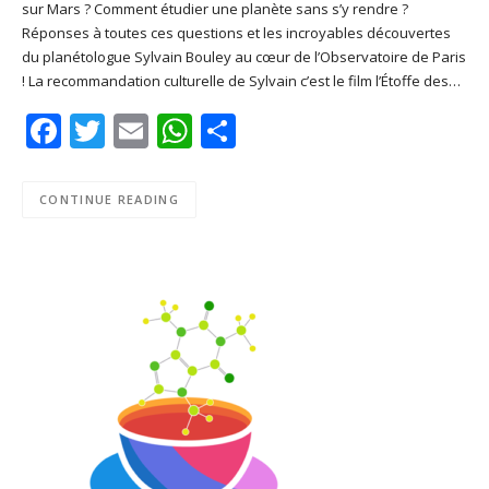
sur Mars ? Comment étudier une planète sans s’y rendre ?
SHARE
Apple Podcasts
Deezer
Réponses à toutes ces questions et les incroyables découvertes
Google Play
PocketCasts
du planétologue Sylvain Bouley au cœur de l’Observatoire de Paris
LINK
! La recommandation culturelle de Sylvain c’est le film l’Étoffe des…
Podcast Addict
RSS
EMBED
Facebook
Twitter
Email
WhatsApp
Share
Spotify
RSS FEED
CONTINUE READING